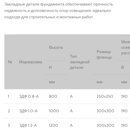
Закладные детали фундамента обеспечивают прочность,
надежность и долговечность опор освещения, идеально
подходя для строительных и монтажных работ.
Меж
Высота
осе
Размер
рас
Тип
фланца
№
Маркировка
закладной
H
детали
В
мм
мм
мм
1
ЗДФ 0.8-А
800
А
250х250
190
2
ЗДФ 1.0-А
1000
А
300х300
190
3
ЗДФ 1.2-А
1200
А
300х300
190