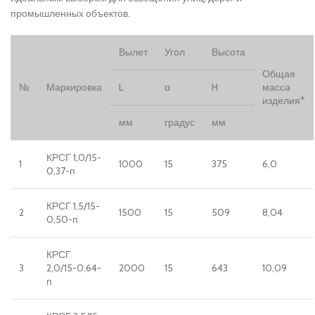
промышленных объектов.
Вылет
Угол
Высота
Общая
№
Маркировка
L
α
H
масса
изделия*
мм
градус
мм
КРСГ 1,0/15-
1
1000
15
375
6,0
0,37-п
КРСГ 1,5/15-
2
1500
15
509
8,04
0,50-п
КРСГ
3
2,0/15-0,64-
2000
15
643
10,09
п