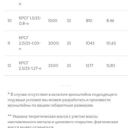
п
КРСГ 1,5/25-
10
1500
25
810
8,46
0,8-п
КРСГ
11
2,0/25-1,03-
2000
25
1043
10,65
п
КРСГ
12
2500
25
1277
12,83
2,5/25-1,27-п
* В случае отсутствия в каталоге кронштейна подходящего
под ваши условия мы можем разработать и произвести
кронштейны по вашим габаритным размерам.
** Указана теоретическая масса с учетом массы
наплавленного метала и цинкового покрытия, фактическая
масса может отличаться.