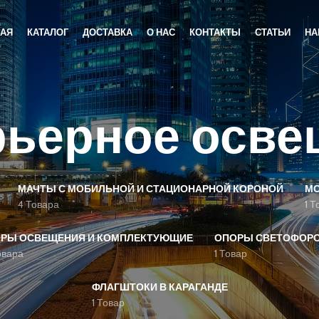
НАЯ
КАТАЛОГ
ДОСТАВКА
О НАС
КОНТАКТЫ
СТАТЬИ
НА
рьерное осве
МАЧТЫ С МОБИЛЬНОЙ И СТАЦИОНАРНОЙ КОРОНОЙ
МО
4 Товара
1 Т
РЫ ОСВЕЩЕНИЯ И КОМПЛЕКТУЮЩИЕ
ОПОРЫ СВЕТОФОРО
овара
1 Товар
ФЛАГШТОКИ В КАРАГАНДЕ
1 Товар