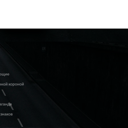
ующие
рной короной
аганде
знаков