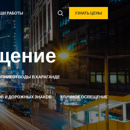
ШИ РАБОТЫ
УЗНАТЬ ЦЕНЫ
щение
ЛНИЕОТВОДЫ В КАРАГАНДЕ
овар
В И ДОРОЖНЫХ ЗНАКОВ
УЛИЧНОЕ ОСВЕЩЕНИЕ
4 Товара