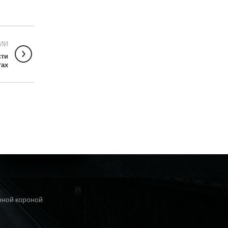
ИИ
сти
гах
рной короной