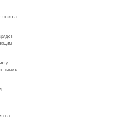
яются на
зрядов
ляющим
могут
енными к
я
ят на