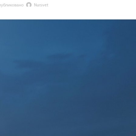
убликовано
Nursvet