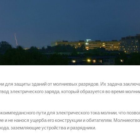
и для защиты зданий от молниевых разрядов. Их задача заключа
вод электрического заряда, который образуется во время молнии,
коимпедансного пути для электрического тока молнии, что позво
е и не нанося ущерба его конструкции и обитателям. Молниеотв
вода, заземляющие устройства и разрядники.