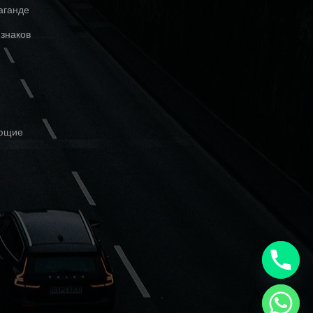
аганде
знаков
ующие