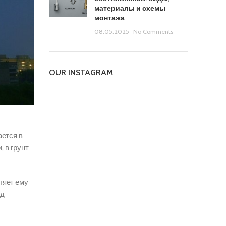
материалы и схемы
монтажа
08.05.2025
No Comments
OUR INSTAGRAM
ется в
 в грунт
ляет ему
од