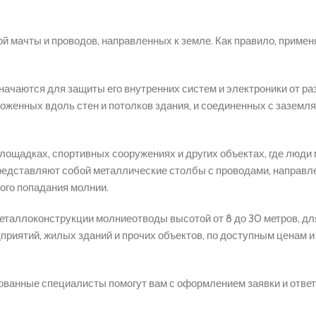
й мачты и проводов, направленных к земле. Как правило, примен
ачаются для защиты его внутренних систем и электроники от ра
ложенных вдоль стен и потолков здания, и соединенных с зазем
лощадках, спортивных сооружениях и других объектах, где люди 
представляют собой металлические столбы с проводами, направл
ого попадания молнии.
еталлоконструкции молниеотводы высотой от 8 до 30 метров, дл
иятий, жилых зданий и прочих объектов, по доступным ценам и
ованные специалисты помогут вам с оформлением заявки и ответ