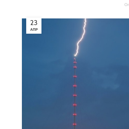
Оп
23
АПР