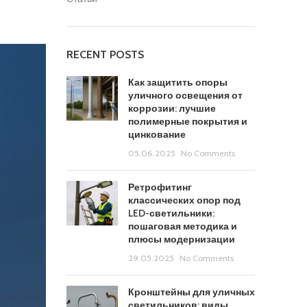
RECENT POSTS
Как защитить опоры
уличного освещения от
коррозии: лучшие
полимерные покрытия и
цинкование
05.06.2025
No Comments
Ретрофитинг
классических опор под
LED-светильники:
пошаговая методика и
плюсы модернизации
29.05.2025
No Comments
Кронштейны для уличных
светильников: виды,